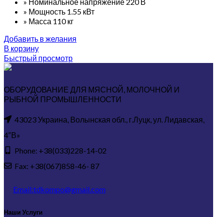
» Номинальное напряжение 220 В
» Мощность 1.55 кВт
» Масса 110 кг
Добавить в желания
В корзину
Быстрый просмотр
ОБОРУДОВАНИЕ ДЛЯ МЯСНОЙ, МОЛОЧНОЙ И
РЫБНОЙ ПРОМЫШЛЕННОСТИ
43023 Украина, Волынская обл., г.Луцк, ул. Лидавская,
4″В»
Phone: +38(033)228-14-02
Fax: +38(067)858-46- 87
Email:tdkompo@gmail.com
Наши Услуги