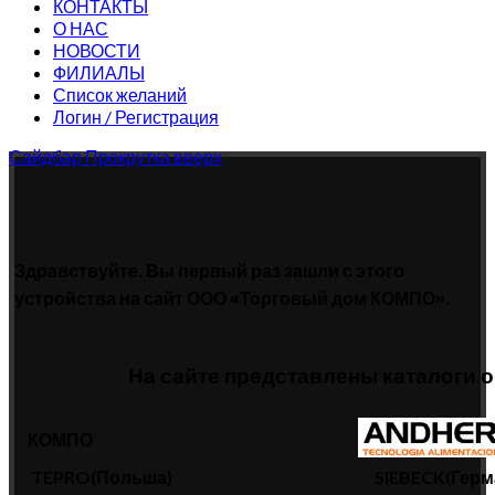
КОНТАКТЫ
О НАС
НОВОСТИ
ФИЛИАЛЫ
Список желаний
Логин / Регистрация
Сайдбар
Прокрутка вверх
Здравствуйте. Вы первый раз зашли с этого
устройства на сайт ООО «Торговый дом КОМПО».
На сайте представлены каталоги 
КОМПО
TEPRO(Польша)
SIEBECK(Герм