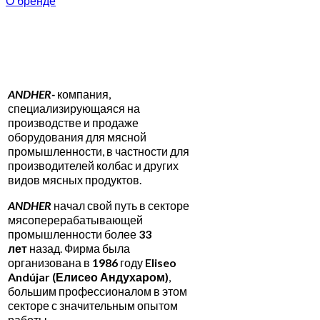
О бренде
ANDHER-
компания,
специализирующаяся на
производстве и продаже
оборудования для мясной
промышленности, в частности для
производителей колбас и других
видов мясных продуктов.
ANDHER
начал свой путь в секторе
мясоперерабатывающей
промышленности более
33
лет
назад. Фирма была
организована в
1986
году
Eliseo
Andújar (
Елисео Андухаром)
,
большим профессионалом в этом
секторе с значительным опытом
работы.