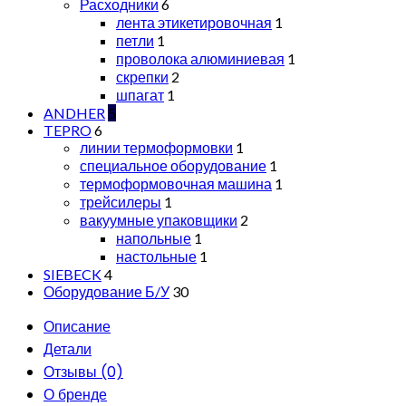
Расходники
6
лента этикетировочная
1
петли
1
проволока алюминиевая
1
скрепки
2
шпагат
1
ANDHER
5
TEPRO
6
линии термоформовки
1
специальное оборудование
1
термоформовочная машина
1
трейсилеры
1
вакуумные упаковщики
2
напольные
1
настольные
1
SIEBECK
4
Оборудование Б/У
30
Описание
Детали
Отзывы (0)
О бренде