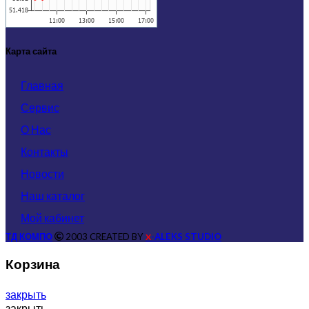
Карта сайта
Главная
Сервис
О Нас
Контакты
Новости
Наш каталог
Мой кабинет
ТД КОМПО
2003 CREATED BY
-ALEKS STUDIO
X
Корзина
закрыть
закрыть