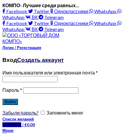
КОМПО- Лучшие среди равных...
Facebook
Twitter
Одноклассники
WhatsApp
WhatsApp
ВК
Telegram
Facebook
Twitter
Одноклассники
WhatsApp
WhatsApp
ВК
Telegram
Логин / Регистрация
Вход
Создать аккаунт
Имя пользователя или электронная почта
*
Пароль
*
Войти
Забыли пароль?
Запомнить меня
Список желаний
0
пунктов
/
€
0.00
Меню