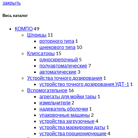
закрыть
Весь каталог
КОМПО
49
Шприцы
11
роторного типа
1
шнекового типа
10
Клипсаторы
15
односкрепочный
5
полуавтоматические
7
автоматические
3
Устройства точного дозирования
1
устройство точного дозирования УДТ-1
1
Вспомогательное
16
агрегаты для мойки тары
1
измельчители
2
надеватель оболочки
1
упаковочные машины
2
устройства загрузочные
4
устройства маркировки даты
1
устройства порционирующие
4