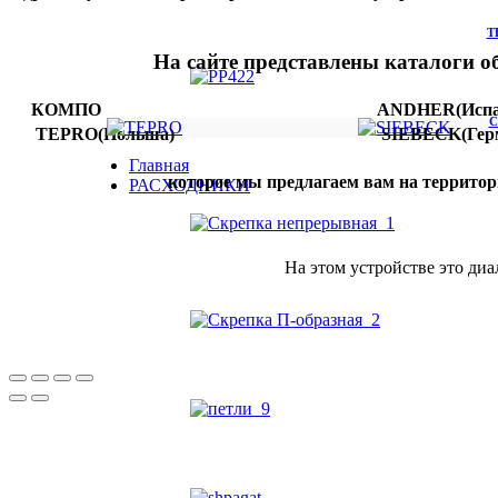
Т
На сайте представлены каталоги о
КОМПО
ANDHER(Испа
С
TEPRO(Польша)
SIEBECK(Гер
Главная
которое мы предлагаем вам на террито
РАСХОДНИКИ
На этом устройстве это диа