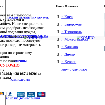
ги
Наши Филиалы
ем вам с выбором,
г. Киев
АТИЧЕСКИЙ ПЕРЕВЯЗЧИК ASP-300L
, установкой и
анием. Наши специалисты
г. Запорожье
вам подобрать необходимое
г. Тернополь
ание под ваши нужды,
т о специфике работы и
МАТИЧЕСКИЙ ПЕРЕВЯЗЧИК ASP-300
г. Монастыриска
ких нюансах, посоветуют
ые расходные материалы.
г. Харьков
ации по сервисному
г. Днепр
ванию
е получить
ШПРИЦЫ
г. Херсон
ОСУТОЧНО
карта филиалов
ону:
104404; +38 067 4102014;
4104404
.
КЛИПСАТОРЫ
УСТРОЙСТВА ДОЗИРОВАНИЯ