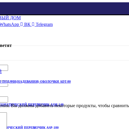
WhatsApp
ВК
Telegram
ветят
 ПОДАЧИ(НАДЕВАНИЯ) ОБОЛОЧКИ ADT-80
ТОМАТИЧЕСКИЙ ПЕРЕВЯЗЧИК ASМ-140
ения. Вы должны добавить некоторые продукты, чтобы сравнить
МАТИЧЕСКИЙ ПЕРЕВЯЗЧИК ASP-180