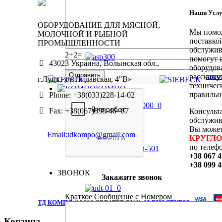
Наши Услу
ОБОРУДОВАНИЕ ДЛЯ МЯСНОЙ,
Мы помож
МОЛОЧНОЙ И РЫБНОЙ
АВТОМ
поставкой
ПРОМЫШЛЕННОСТИ
обслужив
2+2=
помогут 
43023 Украина, Волынская обл.,
оборудов
расскажу
АВТО
г.Луцк, ул. Лидавская, 4″В»
техничес
КОМПО
правильн
Phone: +38(033)228-14-02
Fax: +38(067)858-46- 87
Консульт
обслужи
Вы может
Email:tdkompo@gmail.com
КРУГЛ
по телеф
+38 067 4
+38 099 
ЗВОНОК
Закажите звонок
Краткое Сообщение с Номером
ТД КОМПО
2003 CREATED BY
-ALEKS STUDIO
X
Корзина