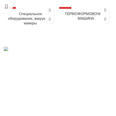
АКЦИЯ
АКЦИЯ
Специальное
ТЕРМОФОРМОВОЧНАЯ
оборудование, вакуумные
МАШИНА
камеры
ОБОРУДОВАНИЕ ДЛЯ МЯСНОЙ, МОЛОЧНОЙ И РЫБНОЙ
ПРОМЫШЛЕННОСТИ
43023 Украина, Волынская обл., г.Луцк, ул. Лидавская, 4″В»
Phone: +38(033)228-14-02
Fax: +38(067)858-46- 87
Email:tdkompo@gmail.com