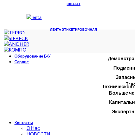
ШПАГАТ
ЛЕНТА ЭТИКЕТИРОВОЧНАЯ
Оборудование Б/У
Демонстра
Сервис
Подменн
Запасны
Trad
Техническое 
Больше че
Капитальн
Экспертн
Контакты
О Нас
НОВОСТИ