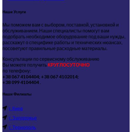
Наши Услуги
Мы поможем вам с выбором, поставкой, установкой и
обслуживанием. Наши специалисты помогут вам
подобрать необходимое оборудование под ваши нужды,
расскажут о специфике работы и технических нюансах,
посоветуют правильные расходные материалы.
Консультации по сервисному обслуживанию
Вы можете получить
КРУГЛОСУТОЧНО
по телефону:
+38 067 4104404; +38 067 4102014;
+38 099 4104404
.
Наши Филиалы
г. Киев
г. Запорожье
г. Тернополь