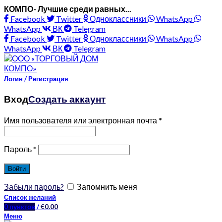
КОМПО- Лучшие среди равных...
Facebook
Twitter
Одноклассники
WhatsApp
WhatsApp
ВК
Telegram
Facebook
Twitter
Одноклассники
WhatsApp
WhatsApp
ВК
Telegram
Логин / Регистрация
Вход
Создать аккаунт
Имя пользователя или электронная почта
*
Пароль
*
Войти
Забыли пароль?
Запомнить меня
Список желаний
0
пунктов
/
€
0.00
Меню