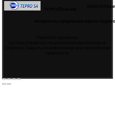
SIEBECK(Герм
TEPRO(Польша)
которое мы предлагаем вам на террит
Приятного просмотра.
На этом устройстве это диалоговое окно больше не
откроется. Закрыть его можно нажав крестик в верхнем
правом углу.