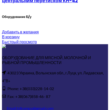
центральним перетиском КН-42
Оборудование Б/у
Добавить в желания
В корзину
Быстрый просмотр
ОБОРУДОВАНИЕ ДЛЯ МЯСНОЙ, МОЛОЧНОЙ И
РЫБНОЙ ПРОМЫШЛЕННОСТИ
43023 Украина, Волынская обл., г.Луцк, ул. Лидавская,
4″В»
Phone: +38(033)228-14-02
Fax: +38(067)858-46- 87
Email:tdkompo@gmail.com