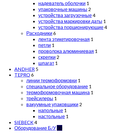
надеватель оболочки
1
упаковочные машины
2
устройства загрузочные
4
устройства маркировки даты
1
устройства порционирующие
4
Расходники
6
лента этикетировочная
1
петли
1
проволока алюминиевая
1
скрепки
2
шпагат
1
ANDHER
5
TEPRO
6
линии термоформовки
1
специальное оборудование
1
термоформовочная машина
1
трейсилеры
1
вакуумные упаковщики
2
напольные
1
настольные
1
SIEBECK
4
Оборудование Б/У
30