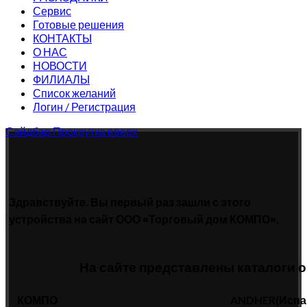
Сервис
Готовые решения
КОНТАКТЫ
О НАС
НОВОСТИ
ФИЛИАЛЫ
Список желаний
Логин / Регистрация
Сайдбар
Прокрутка вверх
Здравствуйте. Вы первый раз зашли с этого
устройства на сайт ООО «Торговый дом КОМПО».
На сайте представлены каталоги 
КОМПО
ANDHER(Испа