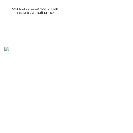
Клипсатор двухскрепочный
автоматический КН-42
ОБОРУДОВАНИЕ ДЛЯ МЯСНОЙ, МОЛОЧНОЙ И РЫБНОЙ
ПРОМЫШЛЕННОСТИ
43023 Украина, Волынская обл., г.Луцк, ул. Лидавская, 4″В»
Phone: +38(033)228-14-02
Fax: +38(067)858-46- 87
Email:tdkompo@gmail.com
НАШИ УСЛУГИ