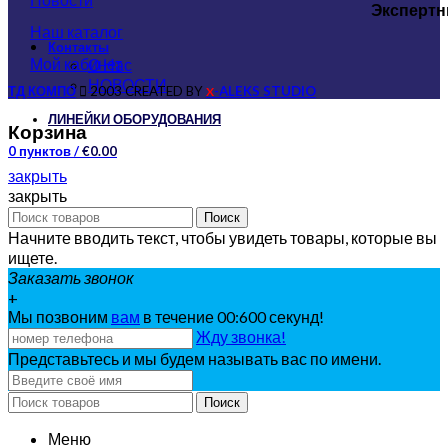
Экспертн
Наш каталог
Контакты
Мой кабинет
О Нас
НОВОСТИ
ТД КОМПО
2003 CREATED BY
-ALEKS STUDIO
X
ЛИНЕЙКИ ОБОРУДОВАНИЯ
Корзина
0
пунктов
/
€
0.00
закрыть
закрыть
Поиск
Начните вводить текст, чтобы увидеть товары, которые вы
ищете.
Заказать звонок
+
Мы позвоним
вам
в течение 00:
600
секунд!
Жду звонка!
Представьтесь и мы будем называть вас по имени.
Поиск
Меню