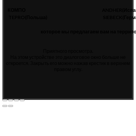
КОМПО
ANDHER(Испа
TEPRO(Польша)
SIEBECK(Герм
которое мы предлагаем вам на террит
Приятного просмотра.
На этом устройстве это диалоговое окно больше не
откроется. Закрыть его можно нажав крестик в верхнем
правом углу.