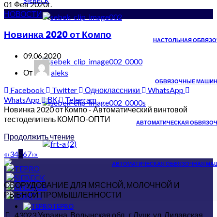
SIEBECK
01
Фев
2020г.
НОВОСТИ
Новинка 2020 от Компо
НАСТОЛЬНАЯ ОБВЯЗОЧ
09.06.2020
От
aleks
ОБВЯЗОЧНЫЕ МАШИНЫ
Facebook
Twitter
Одноклассники
WhatsApp
WhatsApp
ВК
Telegram
Новинка 2020 от Компо - Автоматический винтовой
тестоделитель КОМПО-ОПТИ
АВТОМАТИЧЕСКАЯ ОБВЯЗОЧ
Продолжить чтение
«
‹
3
4
5
6
7
›
»
АВТОМАТИЧЕСКАЯ ОБВЯЗОЧНАЯ МАШИ
ОБОРУДОВАНИЕ ДЛЯ МЯСНОЙ, МОЛОЧНОЙ И
РЫБНОЙ ПРОМЫШЛЕННОСТИ
TEPRO
43023 Украина, Волынская обл., г.Луцк, ул. Лидавская,