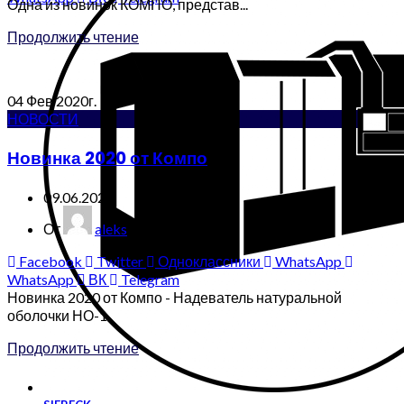
Одна из новинок КОМПО, представ...
Продолжить чтение
04
Фев
2020г.
НОВОСТИ
Новинка 2020 от Компо
09.06.2020
От
aleks
Facebook
Twitter
Одноклассники
WhatsApp
WhatsApp
ВК
Telegram
Новинка 2020 от Компо - Надеватель натуральной
оболочки НО-1
Продолжить чтение