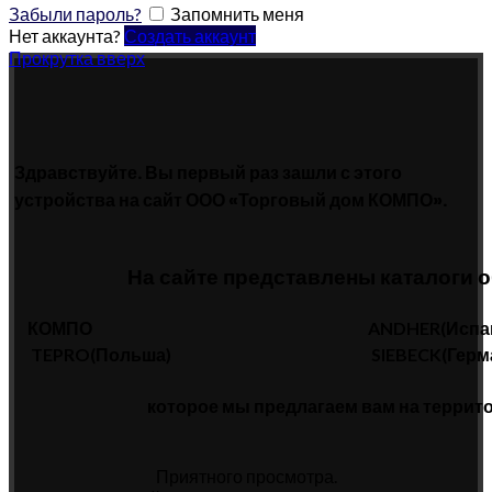
Забыли пароль?
Запомнить меня
Нет аккаунта?
Создать аккаунт
Прокрутка вверх
Здравствуйте. Вы первый раз зашли с этого
устройства на сайт ООО «Торговый дом КОМПО».
На сайте представлены каталоги 
КОМПО
ANDHER(Испа
TEPRO(Польша)
SIEBECK(Герм
которое мы предлагаем вам на террит
Приятного просмотра.