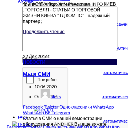
ANDHER
Краткое Сообщение с Номером
Мы в СМИ. http://infokiev.com.ua INFO КИЕВ
. ТОРГОВЛЯ - СТАТЬИ О ТОРГОВОЙ
ЖИЗНИ КИЕВА "ТД КОМПО" - надежный
партнер ;
УСТРОЙСТВО ПОДАЧИ
Продолжить чтение
ПОЛУАВТОМАТИЧЕ
22
Дек
2016г.
НОВОСТИ
Мы в СМИ
АВТОМАТИЧЕС
10.06.2020
От
aleks
АВТОМАТИЧЕСК
Facebook
Twitter
Одноклассники
WhatsApp
WhatsApp
ВК
Telegram
FAQs
Статья в СМИ о нашей демонстрации
АВТОМАТИЧЕСК
оборудования ANDHER Вы еще вяжете
Facebook
Twitter
Одноклассники
WhatsApp
WhatsApp