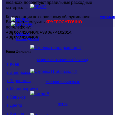
нюансах, посоветуют правильные расходные
материалы.
Консультации по сервисному обслуживанию
СПЕЦИАЛ
Вы можете получить
КРУГЛОСУТОЧНО
по телефону:
+38 067 4104404; +38 067 4102014;
Главная
+38 099 4104404
.
РАСХОДНИКИ
Наши Филиалы
НЕПРЕРЫВНАЯ СКРЕПКА(КЛИПСА)
г. Киев
г. Запорожье
г. Тернополь
СКРЕПКИ П-ОБРАЗНЫЕ
г. Монастыриска
г. Харьков
ПЕТЛИ
г. Днепр
г. Херсон