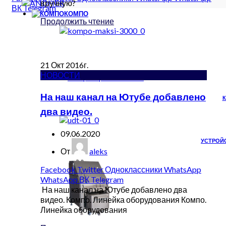
вручную?
ВК
Telegram
КОМПО
Продолжить чтение
21
Окт
2016г.
НОВОСТИ
На наш канал на Ютубе добавлено
два видео.
09.06.2020
УСТРОЙ
От
aleks
Facebook
Twitter
Одноклассники
WhatsApp
WhatsApp
ВК
Telegram
На наш канал на Ютубе добавлено два
видео. Компо. Линейка оборудования Компо.
Линейка оборудования