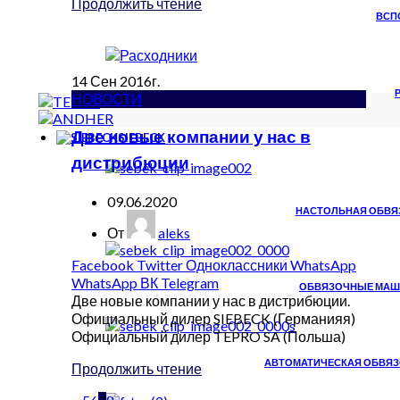
Продолжить чтение
ВСП
14
Сен
2016г.
НОВОСТИ
Две новые компании у нас в
SIEBECK
дистрибюции
09.06.2020
НАСТОЛЬНАЯ ОБВЯЗ
От
aleks
Facebook
Twitter
Одноклассники
WhatsApp
WhatsApp
ВК
Telegram
ОБВЯЗОЧНЫЕ МАШИ
Две новые компании у нас в дистрибюции.
Официальный дилер SIEBECK (Германияя)
Официальный дилер TEPRO SA (Польша)
АВТОМАТИЧЕСКАЯ ОБВЯЗ
Продолжить чтение