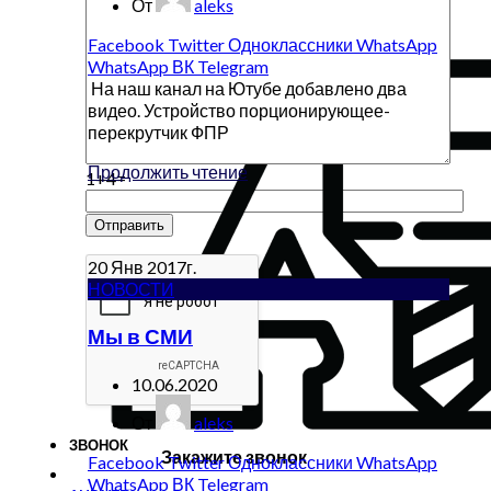
От
aleks
Facebook
Twitter
Одноклассники
WhatsApp
WhatsApp
ВК
Telegram
На наш канал на Ютубе добавлено два
видео. Устройство порционирующее-
перекрутчик ФПР
Продолжить чтение
1+4=
20
Янв
2017г.
НОВОСТИ
Мы в СМИ
10.06.2020
От
aleks
ЗВОНОК
Закажите звонок
Facebook
Twitter
Одноклассники
WhatsApp
WhatsApp
ВК
Telegram