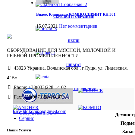
Видео. Клипсатор КОМПО СПРИНТ КН 501
СКРЕПКИ П-ОБРАЗНЫЕ
15.07.2021
Нет комментариев
ПЕТЛИ
ОБОРУДОВАНИЕ ДЛЯ МЯСНОЙ, МОЛОЧНОЙ И
РЫБНОЙ ПРОМЫШЛЕННОСТИ
ШПАГАТ
43023 Украина, Волынская обл., г.Луцк, ул. Лидавская,
4″В»
Phone: +38(033)228-14-02
ЛЕНТА ЭТИКЕТИРОВОЧНАЯ
Fax: +38(067)858-46- 87
Email:tdkompo@gmail.com
Оборудование Б/У
Демонст
Сервис
Подме
Наши Услуги
Запас