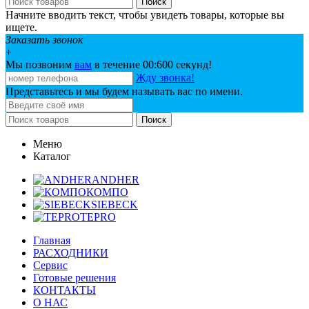
Поиск
Начните вводить текст, чтобы увидеть товары, которые вы
ищете.
Заказать звонок
+
Мы позвоним
вам
в течение 00:
600
секунд!
Жду звонка!
Представьтесь и мы будем называть вас по имени.
Поиск
Меню
Каталог
ANDHER
КОМПО
SIEBECK
TEPRO
Главная
РАСХОДНИКИ
Сервис
Готовые решения
КОНТАКТЫ
О НАС