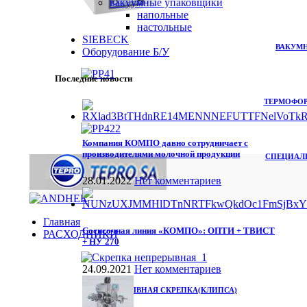
вакуумные упаковщики
напольные
настольные
SIEBECK
ВАКУМ
Оборудование Б/У
Последние новости
ТЕРМОФО
Компания КОМПО давно сотрудничает с
производителями молочной продукции
СПЕЦИАЛ
28.01.2022
Нет комментариев
Главная
Сосисочная линия «КОМПО»: ОПТИ + ТВИСТ
РАСХОДНИКИ
+ НУ 270
24.09.2021
Нет комментариев
НЕПРЕРЫВНАЯ СКРЕПКА(КЛИПСА)