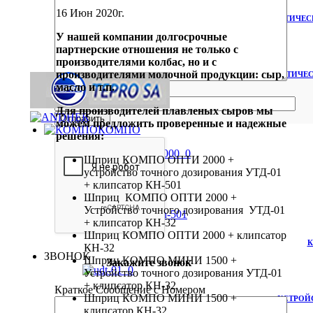
16
Июн
2020г.
АВТОМАТИЧЕСК
У нашей компании долгосрочные
партнерские отношения не только с
производителями колбас, но и с
производителями молочной продукции: сыр,
АВТОМАТИЧЕС
масло и т.п.
2+4=
Для производителей плавленых сыров мы
можем предложить проверенные и надежные
КОМПО
решения:
Шприц КОМПО ОПТИ 2000 +
устройство точного дозирования УТД-01
+ клипсатор КН-501
Шприц КОМПО ОПТИ 2000 +
Устройство точного дозирования УТД-01
+ клипсатор КН-32
Шприц КОМПО ОПТИ 2000 + клипсатор
К
КН-32
ЗВОНОК
Шприц КОМПО МИНИ 1500 +
Закажите звонок
Устройство точного дозирования УТД-01
+ клипсатор КН-32
Краткое Сообщение с Номером
Шприц КОМПО МИНИ 1500 +
УСТРОЙ
клипсатор КН-32