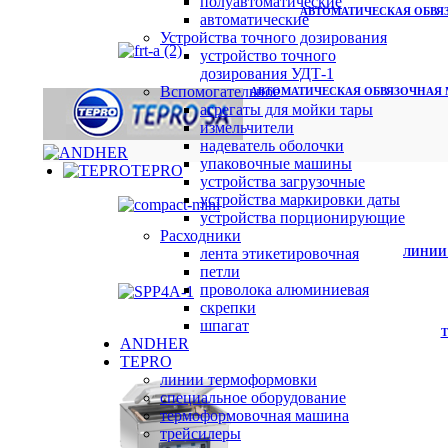
полуавтоматические
АВТОМАТИЧЕСКАЯ ОБВЯЗ
автоматические
Устройства точного дозирования
устройство точного
дозирования УДТ-1
Вспомогательное
АВТОМАТИЧЕСКАЯ ОБВЯЗОЧНАЯ М
агрегаты для мойки тары
измельчители
надеватель оболочки
упаковочные машины
TEPRO
устройства загрузочные
устройства маркировки даты
устройства порционирующие
Расходники
лента этикетировочная
ЛИНИИ
петли
проволока алюминиевая
скрепки
шпагат
ANDHER
TEPRO
линии термоформовки
специальное оборудование
термоформовочная машина
трейсилеры