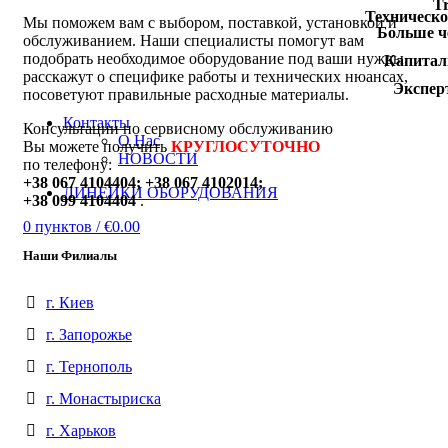
Tr
Техническо
Мы поможем вам с выбором, поставкой, установкой и
Больше 
обслуживанием. Наши специалисты помогут вам
подобрать необходимое оборудование под ваши нужды,
Капитал
расскажут о специфике работы и технических нюансах,
Экспер
посоветуют правильные расходные материалы.
Контакты
Консультации по сервисному обслуживанию
О Нас
Вы можете получить
КРУГЛОСУТОЧНО
НОВОСТИ
по телефону:
+38 067 4104404; +38 067 4102014;
ЛИНЕЙКИ ОБОРУДОВАНИЯ
+38 099 4104404
.
0
пунктов
/
€
0.00
Наши Филиалы
г. Киев
г. Запорожье
г. Тернополь
г. Монастыриска
г. Харьков