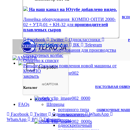
На наш канал на Ютубе добавлено видео.
ВСП
Линейка оборудования КОМПО ОПТИ 2000-
02 + УТД-01 + КН-32 для
производителей
плавленых сыров
Facebook
Twitter
Одноклассники
WhatsApp
WhatsApp
ВК
Telegram
Новые
Линии оборудования для производства
структурных колбас
Обратно к списку
SIEBECK
Раньше
Ожидаем появления новой машины от
КОМПО
закрыть
НАСТОЛЬНАЯ ОБВЯЗ
Каталог
КОМПО
Шприцы
FAQs
роторного типа
ОБВЯЗОЧНЫЕ МАШИ
Facebook
Twitter
Одноклассники
WhatsApp
шнекового типа
WhatsApp
ВК
Telegram
Клипсаторы
односкрепочный