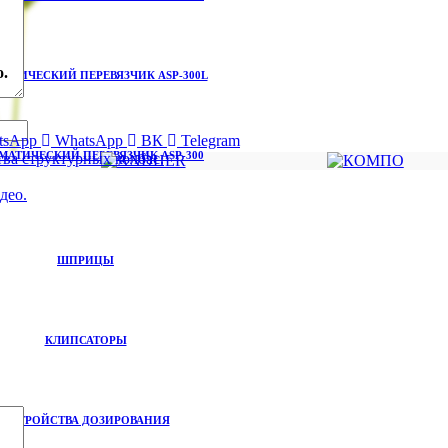
о.
АТИЧЕСКИЙ ПЕРЕВЯЗЧИК ASP-300L
tsApp
WhatsApp
ВК
Telegram
МАТИЧЕСКИЙ ПЕРЕВЯЗЧИК ASP-300
ва структурных колбас.
део.
ШПРИЦЫ
КЛИПСАТОРЫ
УСТРОЙСТВА ДОЗИРОВАНИЯ