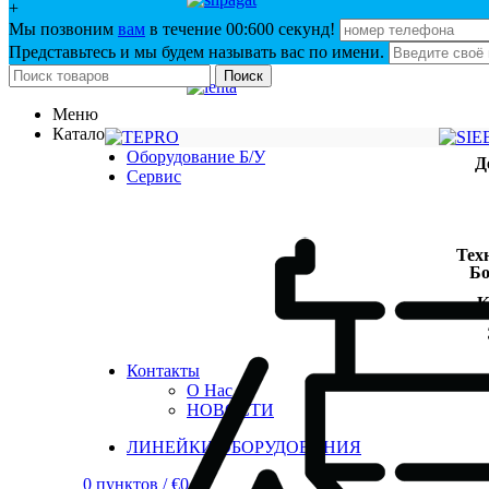
+
Мы позвоним
вам
в течение 00:
600
секунд!
Представьтесь и мы будем называть вас по имени.
Поиск
Меню
Каталог
Оборудование Б/У
Д
Сервис
Тех
Бо
К
Контакты
О Нас
НОВОСТИ
ЛИНЕЙКИ ОБОРУДОВАНИЯ
0
пунктов
/
€
0.00