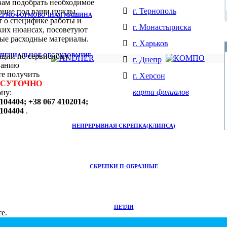
вам подобрать необходимое
г. Тернополь
ание под ваши нужды,
ЕРМОФОРМОВОЧНАЯ МАШИНА
т о специфике работы и
г. Монастыриска
ких нюансах, посоветуют
ые расходные материалы.
г. Харьков
ации по сервисному
ПЕЦИАЛЬНОЕ ОБОРУДОВАНИЕ
г. Днепр
ванию
е получить
г. Херсон
ОСУТОЧНО
карта филиалов
ону:
104404; +38 067 4102014;
4104404
.
НЕПРЕРЫВНАЯ СКРЕПКА(КЛИПСА)
СКРЕПКИ П-ОБРАЗНЫЕ
ПЕТЛИ
е.