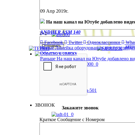
09
Апр
2019г.
На наш канал на Ютубе добавлено виде
АВТОМ
ANDHER ASM 140
2+2=
Facebook
Twitter
Одноклассники
Wha
АВТО
Новые
Линейка оборудования для производст
Обратно к списку
КОМПО
Раньше
На наш канал на Ютубе добавлено ви
ЗВОНОК
Закажите звонок
Краткое Сообщение с Номером