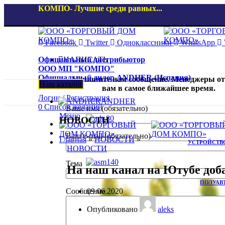
КОМПО- Лучшие среди равных...
Facebook
Twitter
Одноклассники
WhatsApp
НАПИСАТЬ
Официальный дистрибьютор
ООО МП "КОМПО"
Официальный дилер ANDHER (Испания)
Напишите нам сообщение. Менеджеры от
Наш каталог
вам в самое ближайшее время.
Логин / Регистрация
ANDHER
0
Список желаний
Ваше имя (обязательно)
Меню
НОВОСТИ
Ваш e-mail (обязательно)
Главная
»
НОВОСТИ
»
УСТРОЙСТВО
НОВОСТИ
Тема
На наш канал на Ютубе доба
ПОЛУАВ
Сообщение
09.06.2020
Опубликовано
aleks
АВТО