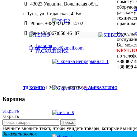
помогут 
43023 Украина, Волынская обл.,
оборудов
Т
расскажу
г.Луцк, ул. Лидавская, 4″В»
техничес
правильн
Phone: +38(033)228-14-02
Fax: +38(067)858-46- 87
Консульт
С
обслужи
Вы может
Главная
Email:tdkompo@gmail.com
КРУГЛ
РАСХОДНИКИ
по телеф
+38 067 4
+38 099 
ТД КОМПО
2003 CREATED BY
-ALEKS STUDIO
X
Корзина
закрыть
закрыть
Поиск
Начните вводить текст, чтобы увидеть товары, которые вы ищет
Заказать звонок