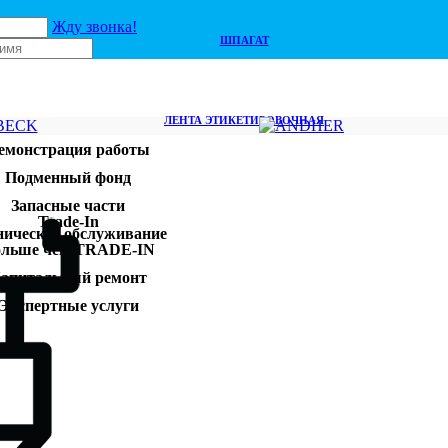
Жду звонка!
ШПАГАТ
ЛЕНТА ЭТИКЕТИРОВОЧНАЯ
емонстрация работы
Подменный фонд
Запасные части
Trade-In
ническое обслуживание
льше чем TRADE-IN
апитальный ремонт
Экспертные услуги