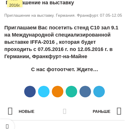
сотрудничает с
Приглашение на выставку
2016г.
производителями
молочной
Приглашение на выставку. Германия. Франкфурт. 07.05-12.05
продукции
28.01.2022
Нет
Приглашаем Вас посетить стенд С10 зал 9.1
комментариев
на
Международной специализированной
выставке IFFA-2016
, которая будет
Сосисочная
проходить с 07.05.2016 г. по 12.05.2016 г. в
линия
Германии, Франкфурт-на-Майне
«КОМПО»:
ОПТИ +
ТВИСТ + НУ
С нас фотоотчет. Ждите…
270
24.09.2021
Нет
комментариев
НОВЫЕ
РАНЬШЕ