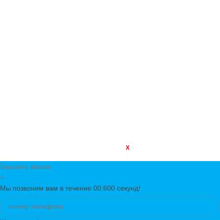
КАРТА САЙТА
Главная
Сервис
О Нас
Контакты
Новости
Наш каталог
Мой кабинет
X
ТД КОМПО
2003 CREATED BY
-ALEKS STUDIO
Заказать звонок
+
Мы позвоним
вам
в течение 00:
600
секунд!