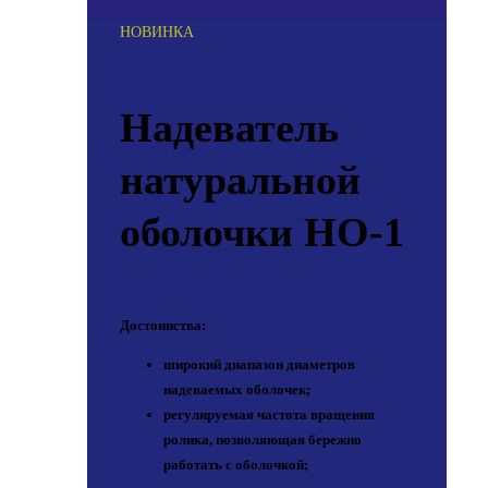
НОВИНКА
Надеватель
натуральной
оболочки НО-1
Достоинства:
широкий диапазон диаметров
надеваемых оболочек;
регулируемая частота вращения
ролика, позволяющая бережно
работать с оболочкой;