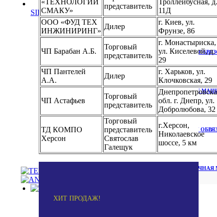
«ТЕХНОЛОГИИ
Троллейбусная, д
представитель
СМАКУ»
11Д
SIEBECK
ООО «ФУД ТЕХ
г. Киев, ул.
Дилер
ИНЖИНИРИНГ»
Фрунзе, 86
г. Монастыриска,
Торговый
ЧП Барабан А.Б.
ул. Киселевой, д.
НАСТОЛЬНАЯ ОБВЯЗ
представитель
29
ЧП Пантелей
г. Харьков, ул.
Дилер
А.А.
Клочковская, 29
ОБВЯЗОЧНЫЕ МАШИ
Днепропетровска
Торговый
ЧП Астафьев
обл. г. Днепр, ул.
представитель
Добролюбова, 32
Торговый
г.Херсон,
ТД КОМПО
представитель
АВТОМАТИЧЕСКАЯ ОБВЯЗ
Николаевское
Херсон
Святослав
шоссе, 5 км
Галещук
АВТОМАТИЧЕСКАЯ ОБВЯЗОЧНАЯ М
TEPRO
ХИТ ПРОДАЖ!