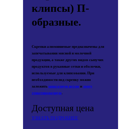
клипсы) П-
образные.
Скрепки алюминиевые предназначены для
запечатывания мясной и молочной
продукции, а также других видов сыпучих
продуктов в рукавные сетки и оболочки,
используемые для клипсования. При
необходимости под скрепку можно
заложить
шпагатную петлю
и
ленту
этикетировочную
.
Доступная цена
УЗНАТЬ ПОДРОБНЕЕ