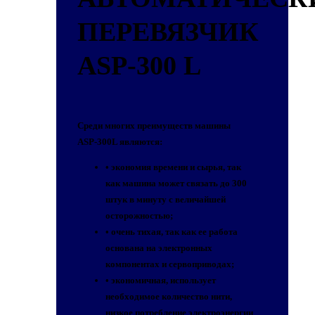
ПЕРЕВЯЗЧИК
ASP-300 L
Среди многих преимуществ машины
ASР-300L являются:
• экономия времени и сырья, так
как машина может связать до 300
штук в минуту с величайшей
осторожностью;
• очень тихая, так как ее работа
основана на электронных
компонентах и сервоприводах;
• экономичная, использует
необходимое количество нити,
низкое потребление электроэнергии