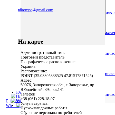
tdkompo@gmail.com
УСТРОЙСТВО ПОДАЧИ
ПОЛУАВТОМАТИЧЕ
На карте
Административный тип:
АВТОМАТИЧЕС
Торговый представитель
Географическое расположение:
Украина
Расположение:
АВТОМАТИЧЕСК
POINT (35.03305838525 47.81517871525)
Адрес:
69076, Запорожская обл., г. Запорожье, пр.
Юбилейный, 39а, кв.141
FAQs
Телефон:
АВТОМАТИЧЕС
+38 (061) 228-18-07
Facebook
Twitter
Одноклассники
WhatsApp
Услуги сервиса:
КОМПО
WhatsApp
ВК
Telegram
Пуско-наладочные работы
Обучение персонала потребителей