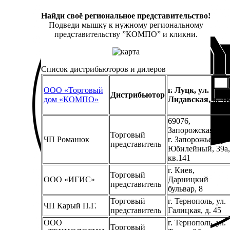
Найди своё региональное представительство!
Подведи мышку к нужному региональному
представительству ”КОМПО” и кликни.
Список дистрибьюторов и дилеров
ООО «Торговый
г. Луцк, ул.
Дистрибьютор
дом «КОМПО»
Лидавская, д. 4
69076,
Запорожская обл.
Торговый
ЧП Романюк
г. Запорожье, пр.
представитель
Юбилейный, 39а,
кв.141
г. Киев,
Торговый
ООО «ИГИС»
Дарницкий
представитель
бульвар, 8
Торговый
г. Тернополь, ул.
ЧП Карый П.Г.
представитель
Галицкая, д. 45
ООО
г. Тернополь, ул.
Торговый