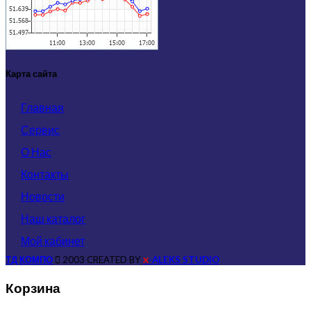
Карта сайта
Главная
Сервис
О Нас
Контакты
Новости
Наш каталог
Мой кабинет
ТД КОМПО
2003 CREATED BY
-ALEKS STUDIO
X
Корзина