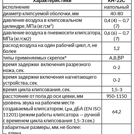
Характеристики
КН-22С
исполнение
напольный
диаметр клипсуемой оболочки, мм
40-80
давление воздуха в клипсовальном
0,4 (4) — 0,7
цилиндре, МПа (кг/см²)
(7)
давление воздуха в пневмосети клипсатора,
0,6 (6) — 0,7
МПа (кг/см2)
(7)
расход воздуха на один рабочий цикл, л, не
1,2
более
типы применяемых скрепок*
A,B,ВР
время задержки включения разрезного
0-2
ножа, сек.
время задержки включения нагнетающего
0-2
устройства, сек.
время цикла клипсования, сек.
1,5-3
расстояние от пола до оси цевки, мм
950-1150
уровень звука на рабочем месте
создаваемый клипсатором, Lpa, дБА (EN ISO
64,2
11201) (режим работы клипсатора — ручной
с временем цикла клипсования 1,5-3 сек.)
габаритные размеры, мм, не более:
— длина