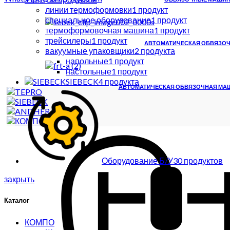
линии термоформовки
1
продукт
специальное оборудование
1
продукт
термоформовочная машина
1
продукт
трейсилеры
1
продукт
АВТОМАТИЧЕСКАЯ ОБВЯЗОЧ
вакуумные упаковщики
2
продукта
напольные
1
продукт
настольные
1
продукт
SIEBECK
4
продукта
АВТОМАТИЧЕСКАЯ ОБВЯЗОЧНАЯ МАШИ
Оборудование Б/У
30
продуктов
закрыть
Каталог
КОМПО