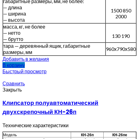
габаритные размеры, мм, не более:
— длина
1500 850
— ширина
2000
— высота
масса, кг, не более
— нетто
130 190
— брутто
тара — деревянный ящик, габаритные
960х790х580
размеры, мм
Добавить в желания
В корзину
Быстрый просмотр
Сравнить
Закрыть
Клипсатор полуавтоматический
двухскрепочный КН-26п
Технические характеристики
Модель
КН-26п
КН-26пе