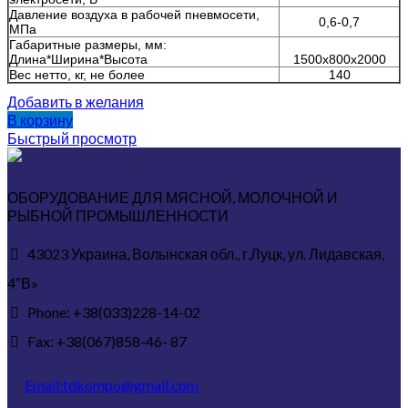
Давление воздуха в рабочей пневмосети,
0,6-0,7
МПа
Габаритные размеры, мм:
Длина*Ширина*Высота
1500х800х2000
Вес нетто, кг, не более
140
Добавить в желания
В корзину
Быстрый просмотр
ОБОРУДОВАНИЕ ДЛЯ МЯСНОЙ, МОЛОЧНОЙ И
РЫБНОЙ ПРОМЫШЛЕННОСТИ
43023 Украина, Волынская обл., г.Луцк, ул. Лидавская,
4″В»
Phone: +38(033)228-14-02
Fax: +38(067)858-46- 87
Email:tdkompo@gmail.com