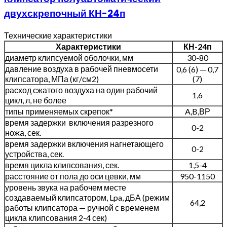
двухскрепочный КН-24п
Технические характеристики
Характеристики
КН-24п
диаметр клипсуемой оболочки, мм
30-80
давление воздуха в рабочей пневмосети
0,6 (6) — 0,7
клипсатора, МПа (кг/см2)
(7)
расход сжатого воздуха на один рабочий
1,6
цикл, л, не более
типы применяемых скрепок*
A,B,ВР
время задержки включения разрезного
0-2
ножа, сек.
время задержки включения нагнетающего
0-2
устройства, сек.
время цикла клипсования, сек.
1,5-4
расстояние от пола до оси цевки, мм
950-1150
уровень звука на рабочем месте
создаваемый клипсатором, Lpa, дБА (режим
64,2
работы клипсатора — ручной с временем
цикла клипсования 2-4 сек)