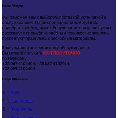
Наши Услуги
Мы поможем вам с выбором, поставкой, установкой и
обслуживанием. Наши специалисты помогут вам
подобрать необходимое оборудование под ваши нужды,
расскажут о специфике работы и технических нюансах,
посоветуют правильные расходные материалы.
Консультации по сервисному обслуживанию
Вы можете получить
КРУГЛОСУТОЧНО
по телефону:
+38 067 4104404; +38 067 4102014;
+38 099 4104404
.
Наши Филиалы
г. Киев
г. Запорожье
г. Тернополь
г. Монастыриска