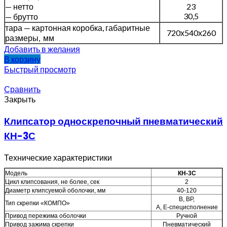
— нетто
23
30,5
— брутто
тара — картонная коробка, габаритные
720х540х260
размеры, мм
Добавить в желания
В корзину
Быстрый просмотр
Сравнить
Закрыть
Клипсатор односкрепочный пневматический
КН-3С
Технические характеристики
Модель
КН-3С
Цикл клипсования, не более, сек
2
Диаметр клипсуемой оболочки, мм
40-120
В, ВР,
Тип скрепки «КОМПО»
А, Е-специсполнение
Привод пережима оболочки
Ручной
Привод зажима скрепки
Пневматический