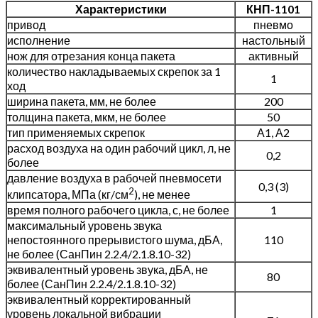
Характеристики
КНП-1101
привод
пневмо
исполнение
настольный
нож для отрезания конца пакета
активный
количество накладываемых скрепок за 1
1
ход
ширина пакета, мм, не более
200
толщина пакета, мкм, не более
50
тип применяемых скрепок
А1, А2
расход воздуха на один рабочий цикл, л, не
0,2
более
давление воздуха в рабочей пневмосети
0,3 (3)
2
клипсатора, МПа (кг/см
), не менее
время полного рабочего цикла, с, не более
1
максимальный уровень звука
непостоянного прерывистого шума, дБА,
110
не более (СанПин 2.2.4/2.1.8.10-32)
эквивалентный уровень звука, дБА, не
80
более (СанПин 2.2.4/2.1.8.10-32)
эквивалентный корректированный
уровень локальной вибрации