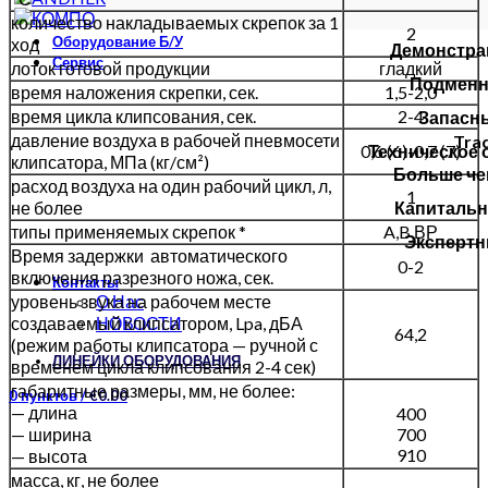
количество накладываемых скрепок за 1
2
Оборудование Б/У
ход
Демонстра
Сервис
лоток готовой продукции
гладкий
Подменн
время наложения скрепки, сек.
1,5-2,0
время цикла клипсования, сек.
2-4
Запасны
давление воздуха в рабочей пневмосети
Trad
Техническое 
0,6 (6)-0,7 (7)
клипсатора, МПа (кг/см²)
Больше че
расход воздуха на один рабочий цикл, л,
1
Капитальн
не более
типы применяемых скрепок *
A,B,ВР
Экспертн
Время задержки автоматического
0-2
включения разрезного ножа, сек.
Контакты
О Нас
уровень звука на рабочем месте
НОВОСТИ
создаваемый клипсатором, Lpa, дБА
64,2
(режим работы клипсатора — ручной с
ЛИНЕЙКИ ОБОРУДОВАНИЯ
временем цикла клипсования 2-4 сек)
габаритные размеры, мм, не более:
0
пунктов
/
€
0.00
— длина
400
— ширина
700
910
— высота
масса, кг, не более