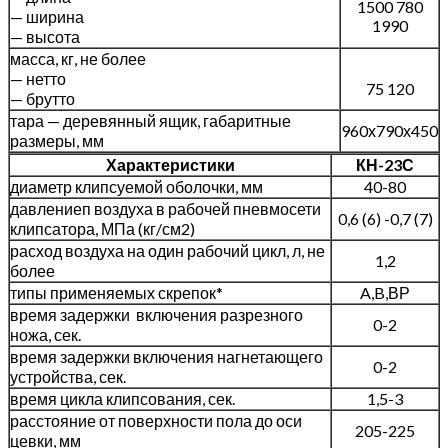
1500 780
— ширина
1990
— высота
масса, кг, не более
— нетто
75 120
— брутто
тара — деревянный ящик, габаритные
960х790х450
размеры, мм
Характеристики
КН-23С
диаметр клипсуемой оболочки, мм
40-80
давлениеп воздуха в рабочей пневмосети
0,6 (6) -0,7 (7)
клипсатора, МПа (кг/см2)
расход воздуха на один рабочий цикл, л, не
1,2
более
типы применяемых скрепок*
A,B,ВР
время задержки включения разрезного
0-2
ножа, сек.
время задержки включения нагнетающего
0-2
устройства, сек.
время цикла клипсования, сек.
1,5-3
расстояние от поверхности пола до оси
205-225
цевки, мм