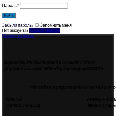
Пароль
*
Войти
Забыли пароль?
Запомнить меня
Нет аккаунта?
Создать аккаунт
Прокрутка вверх
Здравствуйте. Вы первый раз зашли с этого
устройства на сайт ООО «Торговый дом КОМПО».
На сайте представлены каталоги 
КОМПО
ANDHER(Испа
TEPRO(Польша)
SIEBECK(Герм