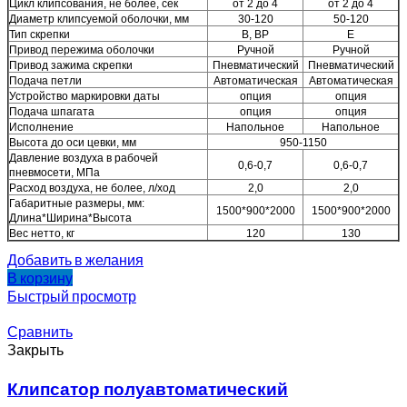
Цикл клипсования, не более, сек
от 2 до 4
от 2 до 4
Диаметр клипсуемой оболочки, мм
30-120
50-120
Тип скрепки
В, ВР
Е
Привод пережима оболочки
Ручной
Ручной
Привод зажима скрепки
Пневматический
Пневматический
Подача петли
Автоматическая
Автоматическая
Устройство маркировки даты
опция
опция
Подача шпагата
опция
опция
Исполнение
Напольное
Напольное
Высота до оси цевки, мм
950-1150
Давление воздуха в рабочей
0,6-0,7
0,6-0,7
пневмосети, МПа
Расход воздуха, не более, л/ход
2,0
2,0
Габаритные размеры, мм:
1500*900*2000
1500*900*2000
Длина*Ширина*Высота
Вес нетто, кг
120
130
Добавить в желания
В корзину
Быстрый просмотр
Сравнить
Закрыть
Клипсатор полуавтоматический