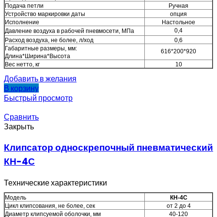
Подача петли
Ручная
Устройство маркировки даты
опция
Исполнение
Настольное
0,4
Давление воздуха в рабочей пневмосети, МПа
Расход воздуха, не более, л/ход
0,6
Габаритные размеры, мм:
616*200*920
Длина*Ширина*Высота
Вес нетто, кг
10
Добавить в желания
В корзину
Быстрый просмотр
Сравнить
Закрыть
Клипсатор односкрепочный пневматический
КН-4С
Технические характеристики
Модель
КН-4С
Цикл клипсования, не более, сек
от 2 до 4
Диаметр клипсуемой оболочки, мм
40-120