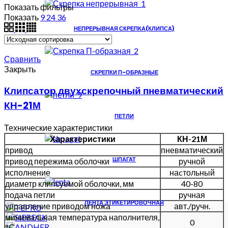
Показать фильтры
Показать
9
24
36
НЕПРЕРЫВНАЯ СКРЕПКА(КЛИПСА)
Сравнить
Закрыть
СКРЕПКИ П-ОБРАЗНЫЕ
Клипсатор двухскрепочный пневматический
КН-21М
ПЕТЛИ
Технические характеристики
Характеристики
КН-21М
привод
пневматический
ШПАГАТ
привод пережима оболочки
ручной
исполнение
наcтольный
диаметр клипсуемой оболочки, мм
40-80
подача петли
ручная
ЛЕНТА ЭТИКЕТИРОВОЧНАЯ
управление приводом ножа
авт./ручн.
минимальная температура наполнителя,
0
°С