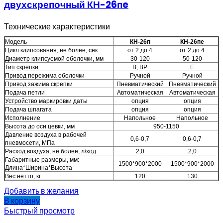
двухскрепочный КН-26пe
Технические характеристики
Модель
КН-26п
КН-26пе
Цикл клипсования, не более, сек
от 2 до 4
от 2 до 4
Диаметр клипсуемой оболочки, мм
30-120
50-120
Тип скрепки
В, ВР
Е
Привод пережима оболочки
Ручной
Ручной
Привод зажима скрепки
Пневматический
Пневматический
Подача петли
Автоматическая
Автоматическая
Устройство маркировки даты
опция
опция
Подача шпагата
опция
опция
Исполнение
Напольное
Напольное
Высота до оси цевки, мм
950-1150
Давление воздуха в рабочей
0,6-0,7
0,6-0,7
пневмосети, МПа
Расход воздуха, не более, л/ход
2,0
2,0
Габаритные размеры, мм:
1500*900*2000
1500*900*2000
Длина*Ширина*Высота
Вес нетто, кг
120
130
Добавить в желания
В корзину
Быстрый просмотр