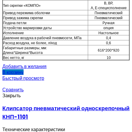
В, ВР,
Тип скрепки «КОМПО»
А, Е-специсполнение
Привод пережима оболочки
Пневматический
Привод зажима скрепки
Пневматический
Подача петли
Ручная
Устройство маркировки даты
опция
Исполнение
Настольное
Давление воздуха в рабочей пневмосети, МПа
0,4
Расход воздуха, не более, л/ход
0,6
Габаритные размеры, мм:
616*200*920
Длина*Ширина*Высота
Вес нетто, кг
10
Добавить в желания
В корзину
Быстрый просмотр
Сравнить
Закрыть
Клипсатор пневматический односкрепочный
КНП-1101
Технические характеристики