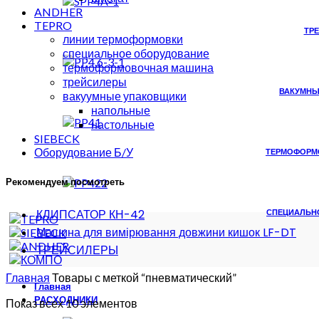
ANDHER
TEPRO
ТР
линии термоформовки
специальное оборудование
термоформовочная машина
трейсилеры
ВАКУМНЫ
вакуумные упаковщики
напольные
настольные
SIEBECK
Оборудование Б/У
ТЕРМОФОРМ
Рекомендуем посмотреть
КЛИПСАТОР КН-42
СПЕЦИАЛЬН
Машина для вимірювання довжини кишок LF-DT
ТРЕЙСИЛЕРЫ
Главная
Товары с меткой “пневматический”
Главная
РАСХОДНИКИ
Показ всех 10 элементов