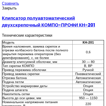
Сравнить
Закрыть
Клипсатор полуавтоматический
двухскрепочный КОМПО-ПРОФИ КН-201
Технические характеристики
Модель
КН-201
Время наложения, зажима скрепок и
отрезки колбасного батона после полного
0,6
закрытия пережима оператором (без
демпфирования), с, не более
Диаметр клипсуемой оболочки, мм
30 — 80
Тип скрепки КОМПО
В, ВР
Привод пережима оболочки
Ручной
Привод зажима скрепки
Пневматический
Отрезка батона
Автоматическая
Подача петли
Автоматическая
Устройство маркировки даты
Опция
Подача шпагата
Опция
Накопитель сетки
Опция
Высота до оси цевки, мм
950 — 1150
Номинальное напряжение питания
220
электросети, В