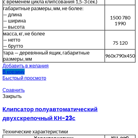
с временем цикла клипсования 1,5-3 сек.)
габаритные размеры, мм, не более:
— длина
1500 780
— ширина
1990
— высота
масса, кг, не более
— нетто
75 120
— брутто
тара — деревянный ящик, габаритные
960х790х450
размеры, мм
Добавить в желания
В корзину
Быстрый просмотр
Сравнить
Закрыть
Клипсатор полуавтоматический
двухскрепочный КН-23с
Технические характеристики