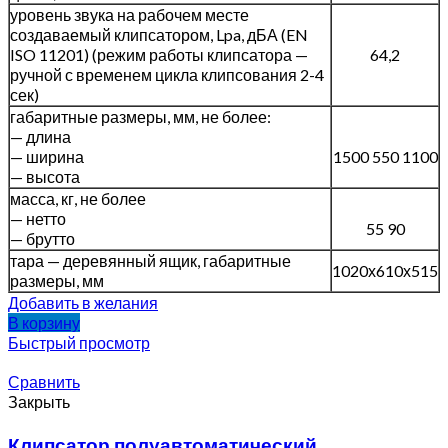
уровень звука на рабочем месте
создаваемый клипсатором, Lpa, дБА (EN
ISO 11201) (режим работы клипсатора —
64,2
ручной с временем цикла клипсования 2-4
сек)
габаритные размеры, мм, не более:
— длина
— ширина
1500 550 1100
— высота
масса, кг, не более
— нетто
55 90
— брутто
тара — деревянный ящик, габаритные
1020х610х515
размеры, мм
Добавить в желания
В корзину
Быстрый просмотр
Сравнить
Закрыть
Клипсатор полуавтоматический