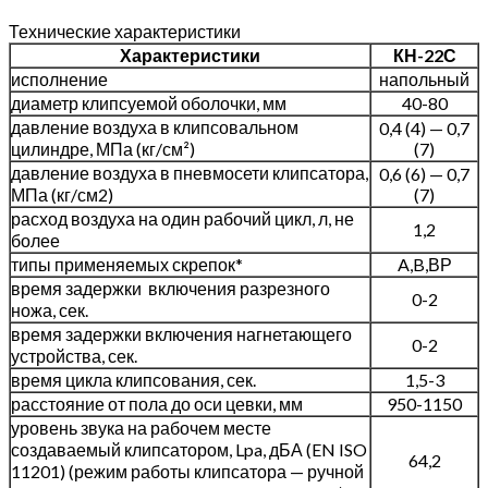
Технические характеристики
Характеристики
КН-22С
исполнение
напольный
диаметр клипсуемой оболочки, мм
40-80
давление воздуха в клипсовальном
0,4 (4) — 0,7
цилиндре, МПа (кг/см²)
(7)
давление воздуха в пневмосети клипсатора,
0,6 (6) — 0,7
МПа (кг/см2)
(7)
расход воздуха на один рабочий цикл, л, не
1,2
более
типы применяемых скрепок*
A,B,ВР
время задержки включения разрезного
0-2
ножа, сек.
время задержки включения нагнетающего
0-2
устройства, сек.
время цикла клипсования, сек.
1,5-3
расстояние от пола до оси цевки, мм
950-1150
уровень звука на рабочем месте
создаваемый клипсатором, Lpa, дБА (EN ISO
64,2
11201) (режим работы клипсатора — ручной